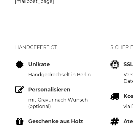
[mailpoet_page]
HANDGEFERTIGT
SICHER 
Unikate
SS
Handgedrechselt in Berlin
Ver
Dat
Personalisieren
Kos
mit Gravur nach Wunsch
(optional)
via
Geschenke aus Holz
Ate