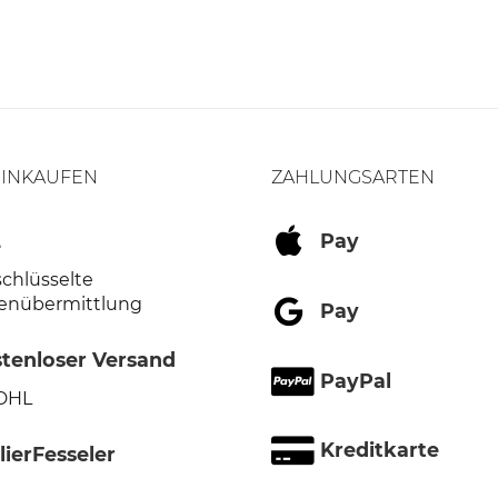
EINKAUFEN
ZAHLUNGSARTEN
L
Pay
schlüsselte
enübermittlung
Pay
tenloser Versand
PayPal
 DHL
Kreditkarte
lierFesseler