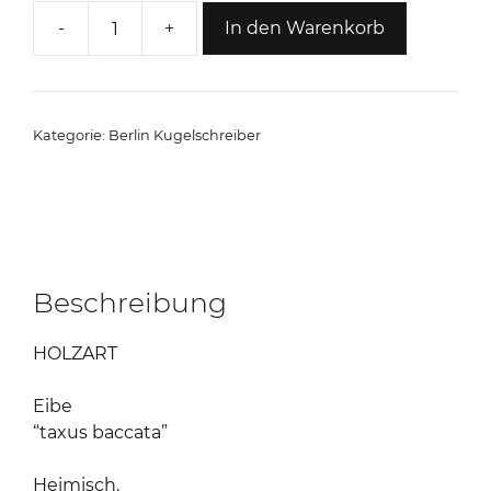
-
+
In den Warenkorb
Berlin
Kugelschreiber
"Eibe"
Menge
Kategorie:
Berlin Kugelschreiber
Beschreibung
HOLZART
Eibe
“taxus baccata”
Heimisch.