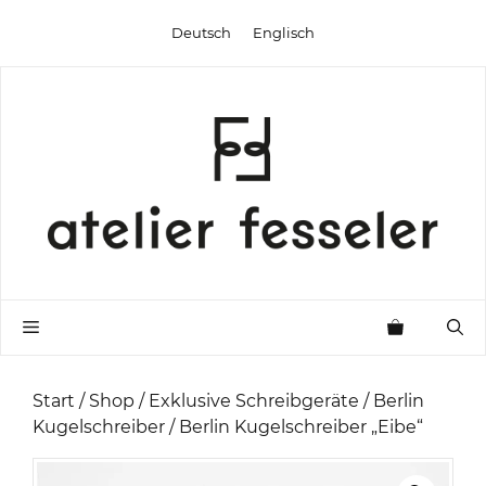
Zum
Deutsch
Englisch
Inhalt
springen
Menü
Start
/
Shop
/
Exklusive Schreibgeräte
/
Berlin
Kugelschreiber
/ Berlin Kugelschreiber „Eibe“